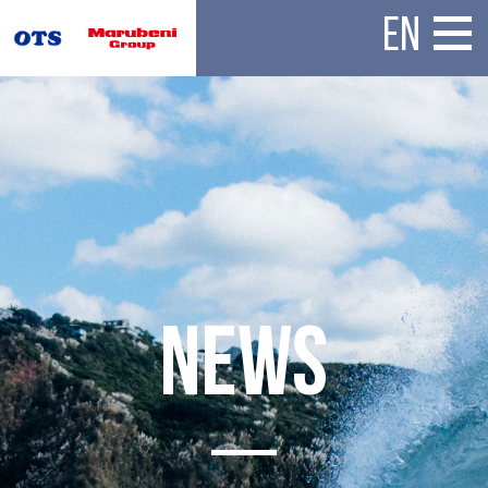
EN
N
E
W
S