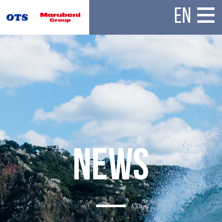
EN
N
E
W
S