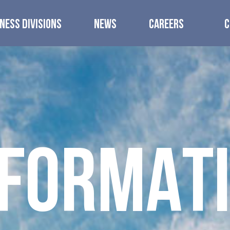
NESS DIVISIONS
NEWS
CAREERS
C
F
O
R
M
A
T