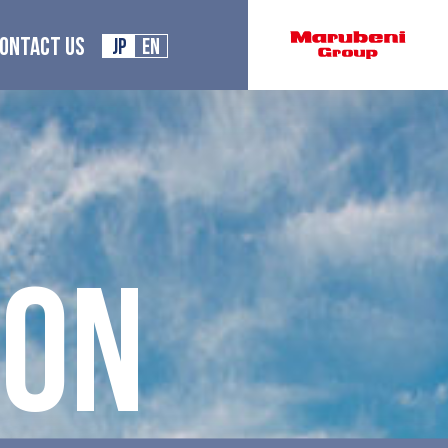
ONTACT US
JP
EN
I
O
N