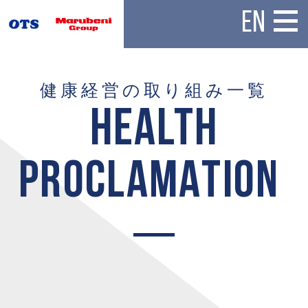
EN
健康経営の取り組み一覧
H
E
A
L
T
H
P
R
O
C
L
A
M
A
T
I
O
N